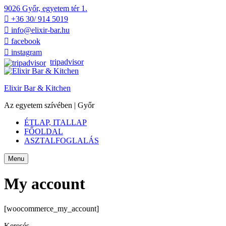
9026 Győr, egyetem tér 1.
+36 30/ 914 5019
info@elixir-bar.hu
facebook
instagram
tripadvisor
Elixir Bar & Kitchen
Az egyetem szívében | Győr
ÉTLAP, ITALLAP
FŐOLDAL
ASZTALFOGLALÁS
Menu
My account
[woocommerce_my_account]
Keresés