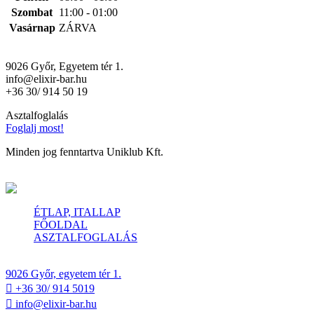
Szombat
11:00 - 01:00
Vasárnap
ZÁRVA
9026 Győr, Egyetem tér 1.
info@elixir-bar.hu
+36 30/ 914 50 19
Asztalfoglalás
Foglalj most!
Minden jog fenntartva Uniklub Kft.
Close
ÉTLAP, ITALLAP
FŐOLDAL
ASZTALFOGLALÁS
© Copyright Uniklub Kft. - Elixir Bar & Kitchen
9026 Győr, egyetem tér 1.
+36 30/ 914 5019
info@elixir-bar.hu